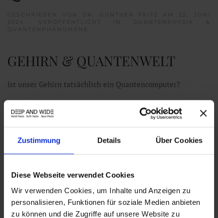
GESCHRIEBEN VON
DR. GÜNTHER FRITZ
AM
22. JUNI
2024
. VERÖFFENTLICHT IN
QUANTENPHYSIK &
QUANTENPHÄNOMENE
.
GEHIRN & QUANTENWELT
Ist unser Gehirn tatsächlich ein Quantencomputer?
Dazu mehr in den nächsten Tagen!
Zustimmung
Details
Über Cookies
Diese Webseite verwendet Cookies
Wir verwenden Cookies, um Inhalte und Anzeigen zu
personalisieren, Funktionen für soziale Medien anbieten
zu können und die Zugriffe auf unsere Website zu