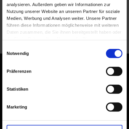
analysieren. Außerdem geben wir Informationen zur
Nutzung unserer Website an unseren Partner für soziale
Medien, Werbung und Analysen weiter. Unsere Partner
Artikelnummer 33935462 © Rolffimages | Dreamstime.com
führen diese Informationen möglicherweise mit weiteren
Daten zusammen, die Sie ihnen bereitgestellt haben oder
WEITERLESEN
die Sie im Rahmen Ihrer Nutzung der Dienste gesammelt
haben.
Einwilligungsauswahl
Notwendig
BLEIBEN SIE IN VERBINDUNG MIT UNS
Präferenzen
DEEP AND WIDE® | DR. G. FRITZ
Statistiken
DeepSeek & DEEP AND WIDE®
Marketing
Künstliche Intelligenz
&