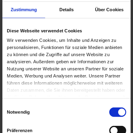
charakteristische Frequenzband.
Zustimmung
Details
Über Cookies
Diese Webseite verwendet Cookies
Wir verwenden Cookies, um Inhalte und Anzeigen zu
personalisieren, Funktionen für soziale Medien anbieten
zu können und die Zugriffe auf unsere Website zu
analysieren. Außerdem geben wir Informationen zur
Nutzung unserer Website an unseren Partner für soziale
Medien, Werbung und Analysen weiter. Unsere Partner
führen diese Informationen möglicherweise mit weiteren
Daten zusammen, die Sie ihnen bereitgestellt haben oder
die Sie im Rahmen Ihrer Nutzung der Dienste gesammelt
TESTSTRATEGIE | TESTEN
haben.
Einwilligungsauswahl
AUF CORONA MIT #KI APP
Notwendig
Ein besonderes Anliegen war und ist es für mich eine
Präferenzen