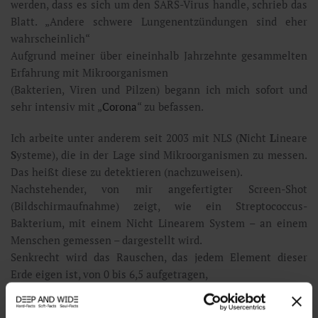
werden, dass es sich um den SARS-Virus handle, schrieb das
Blatt. „Andere schwere Lungenentzündungen sind eher
wahrscheinlich“
Aufgrund meiner über eineinhalb Jahrzehnte gesammelten
Erfahrung mit Mikroorganismen
(Bakterien, Viren und Pilzen) begann ich mich sofort und
sehr intensiv mit „
Corona
“ zu befassen.
Ich arbeite unter anderem seit 2003 mit NLS (
N
icht
L
ineare
S
ysteme), die in der Lage sind Mikroorganismen zu messen.
Das heißt diese zu detektieren (nachzuweisen).
Nachstehender, von mir angefertigter Screen-Shot
(Bildschirmaufnahme) zeigt, wie ein Streptococcus-
Bakterium, mit einem Nicht Linearem System – an einem
Menschen gemessen – dargestellt wird.
Senkrecht wird das Rauschen, das jedem Element dieser
Erde eigen ist, von 0 bis 6,5 aufgetragen,
und horizontal das Frequenzband von 1,8 Hz bis 8,2 Hz. Das
Bild zeigt, das für das Streptococcus-Bakterium