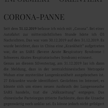
CORONA-PANNE
Seit dem
31.12.2019
befasse ich mich mit „Corona“. Bei einer
Autofahrt zur mitternächtlichen Stunde hörte ich Ö3
Nachrichten. Das war vom 30.12.2019 auf den 31.12.2019. Es
wurde berichtet, dass in China eine „Krankheit“ aufgetreten
war, die an SARS (
S
evere
A
cute
R
espiratory
S
yndrome |
Schweres Akutes Respiratorisches Syndrom) erinnert.
Genau an diesem Silvestertag, am 31.12.2019 las ich dann
die Meldung, dass in der zentralchinesischen Metropole
Wuhan eine mysteriöse Lungenkrankheit ausgebrochen ist.
27 Erkrankte wurde identifiziert. Gerüchten im Internet, es
könnte sich um einen neuen Ausbruch der Lungenseuche
SARS handeln, trat die „Volkszeitung“ entgegen. Das
chinesische Parteiorgan zitierte Fachleute, dass die Ursache
gegenwärtig noch unklar sei. Es könne jedoch nicht gefolgert