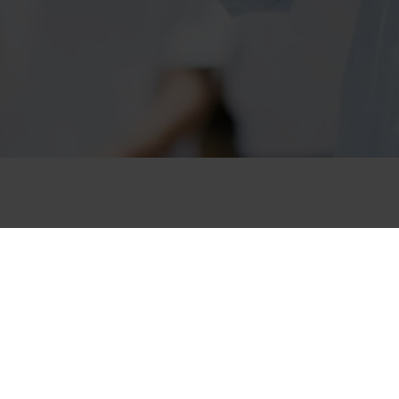
Präsenz in den Sozialen
8700 Leoben
en und Kontakaufnahme
Lorberaustraße 19